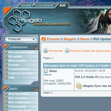
Forums
>
Magelo
>
News
> Rift Updat
Français
Communauté
Rechercher
Revenir à la liste des discussions
Mes personnages
Ma guilde
Pages 1
Mon compte
Forums
Messages dans le sujet: Rift Update 4.3 Hotfix 
Commentaires
Jelan
Ecrit le: 22/11/2017 18:25
Captures d'écran
Admin
Rift 4.3 Hotfix #5
has been 
Aide
Nbr msg: 11683
Enregistré: 05/05/2001
Magelo Sync has b
Outils
pages 1
Mon inventaire
Mes recettes
Mes collections
Classement
Arbre des Âmes