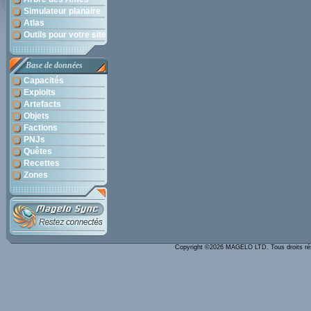
Simulateur planaire
Atlas
Outils pour votre site
Base de données
Capacités
Exploits
Artefacts
Objets
Factions
PNJs
Quêtes
Recettes
Zones
Copyright ©2026 MAGELO LTD. Tous droits r