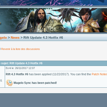
gelo
>
News
> Rift Update 4.3 Hotfix #6
Revenir à la liste des discussions
sujet: Rift Update 4.3 Hotfix #6
Ecrit le: 26/11/2017 12:07
Rift 4.3 Hotfix #6
has been applied (11/22/2017). You can find the
Patch Note
01
Magelo Sync has been patched!