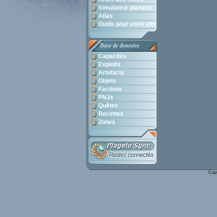
Simulateur planaire
Atlas
Outils pour votre site
Base de données
Capacités
Exploits
Artefacts
Objets
Factions
PNJs
Quêtes
Recettes
Zones
Cop