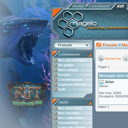
Forums
>
Ma
Français
Communauté
Rechercher
Mes personnages
Ma guilde
Pages 1
Mon compte
Forums
Messages dans le 
Commentaires
Jelan
Captures d'écran
Admin
Aide
Nbr msg: 11683
Enregistré: 05/05/20
Outils
pages 1
Mon inventaire
Mes recettes
Mes collections
Classement
Arbre des Âmes