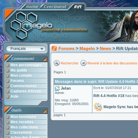
Forums
>
Magelo
>
News
> Rift Updat
Français
Communauté
Rechercher
Revenir à la liste des discussions
Mes personnages
Ma guilde
Pages 1
Mon compte
Forums
Messages dans le sujet: Rift Update 4.4 Hotfix 
Commentaires
Jelan
Ecrit le: 01/07/2018 17:21
Captures d'écran
Admin
Rift 4.4 Hotfix #18
has bee
Aide
Nbr msg: 11683
Enregistré: 05/05/2001
Magelo Sync has b
Outils
pages 1
Mon inventaire
Mes recettes
Mes collections
Classement
Arbre des Âmes