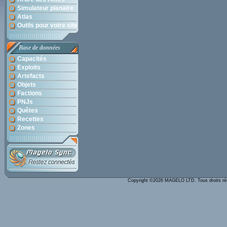
Simulateur planaire
Atlas
Outils pour votre site
Base de données
Capacités
Exploits
Artefacts
Objets
Factions
PNJs
Quêtes
Recettes
Zones
Copyright ©2026 MAGELO LTD. Tous droits r