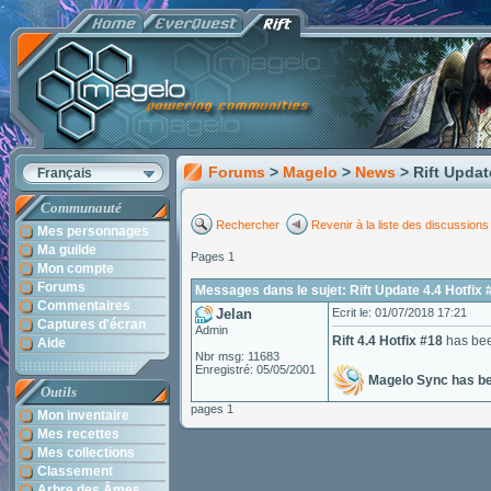
Forums
>
Magelo
>
News
> Rift Updat
Français
Communauté
Rechercher
Revenir à la liste des discussions
Mes personnages
Ma guilde
Pages 1
Mon compte
Forums
Messages dans le sujet: Rift Update 4.4 Hotfix 
Commentaires
Jelan
Ecrit le: 01/07/2018 17:21
Captures d'écran
Admin
Rift 4.4 Hotfix #18
has bee
Aide
Nbr msg: 11683
Enregistré: 05/05/2001
Magelo Sync has b
Outils
pages 1
Mon inventaire
Mes recettes
Mes collections
Classement
Arbre des Âmes