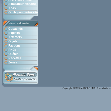
Simulateur planaire
Atlas
Outils pour votre site
Base de données
Capacités
Exploits
Artefacts
Objets
Factions
PNJs
Quêtes
Recettes
Zones
Copyright ©2026 MAGELO LTD. Tous droits r