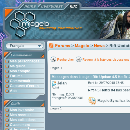
Forums
>
Magelo
>
News
> Rift Updat
Français
Communauté
Rechercher
Revenir à la liste des discussions
Mes personnages
Ma guilde
Pages 1
Mon compte
Forums
Messages dans le sujet: Rift Update 4.5 Hotfix 
Commentaires
Jelan
Ecrit le: 29/07/2018 17:45
Captures d'écran
Admin
Rift 4.5 Hotfix #4
has been 
Aide
Nbr msg: 11683
Enregistré: 05/05/2001
Magelo Sync has b
Outils
pages 1
Mon inventaire
Mes recettes
Mes collections
Classement
Arbre des Âmes