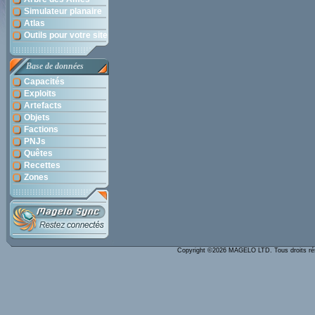
Simulateur planaire
Atlas
Outils pour votre site
Base de données
Capacités
Exploits
Artefacts
Objets
Factions
PNJs
Quêtes
Recettes
Zones
Copyright ©2026 MAGELO LTD. Tous droits r