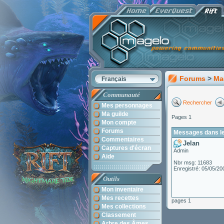
Forums
>
Ma
Français
Communauté
Rechercher
Mes personnages
Ma guilde
Pages 1
Mon compte
Forums
Messages dans le
Commentaires
Jelan
Captures d'écran
Admin
Aide
Nbr msg: 11683
Enregistré: 05/05/20
Outils
Mon inventaire
Mes recettes
pages 1
Mes collections
Classement
Arbre des Âmes