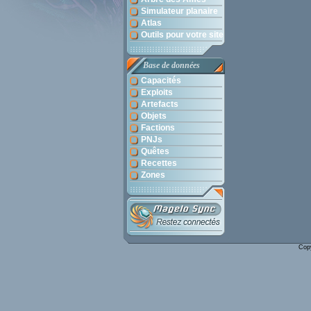
Simulateur planaire
Atlas
Outils pour votre site
Base de données
Capacités
Exploits
Artefacts
Objets
Factions
PNJs
Quêtes
Recettes
Zones
Cop