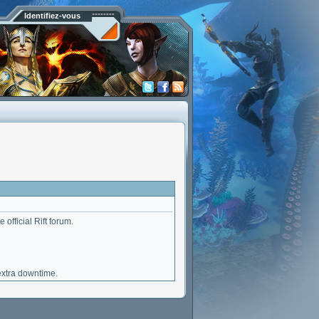
Identifiez-vous
 official Rift forum.
extra downtime.