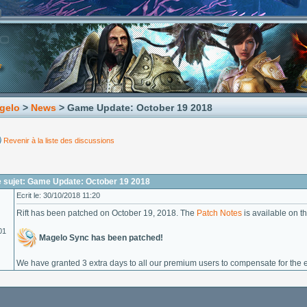
gelo
>
News
> Game Update: October 19 2018
Revenir à la liste des discussions
 sujet: Game Update: October 19 2018
Ecrit le: 30/10/2018 11:20
Rift has been patched on October 19, 2018. The
Patch Notes
is available on the
01
Magelo Sync has been patched!
We have granted 3 extra days to all our premium users to compensate for the 