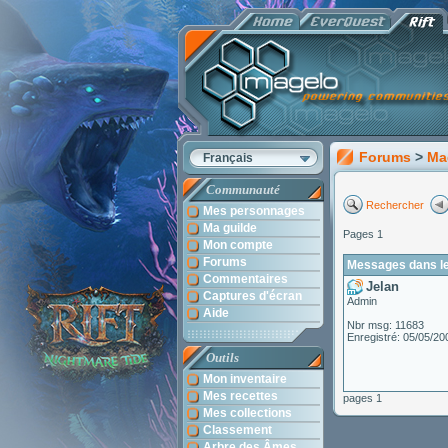
Forums
>
Ma
Français
Communauté
Rechercher
Mes personnages
Ma guilde
Pages 1
Mon compte
Forums
Messages dans le 
Commentaires
Jelan
Captures d'écran
Admin
Aide
Nbr msg: 11683
Enregistré: 05/05/20
Outils
Mon inventaire
Mes recettes
pages 1
Mes collections
Classement
Arbre des Âmes