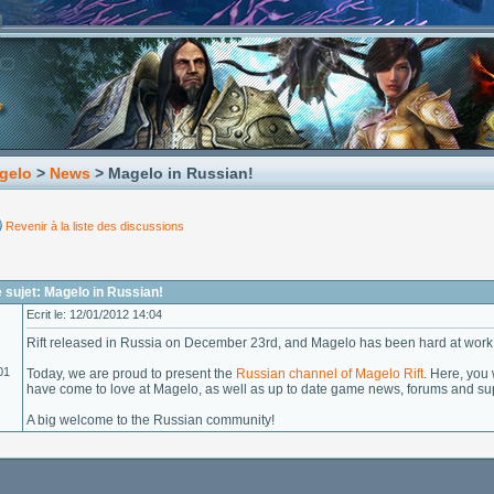
gelo
>
News
> Magelo in Russian!
Revenir à la liste des discussions
sujet: Magelo in Russian!
Ecrit le: 12/01/2012 14:04
Rift released in Russia on December 23rd, and Magelo has been hard at work
01
Today, we are proud to present the
Russian channel of Magelo Rift
. Here, you 
have come to love at Magelo, as well as up to date game news, forums and supp
A big welcome to the Russian community!