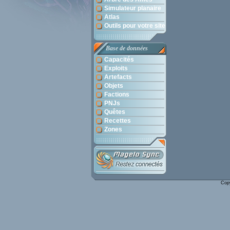
Simulateur planaire
Atlas
Outils pour votre site
Base de données
Capacités
Exploits
Artefacts
Objets
Factions
PNJs
Quêtes
Recettes
Zones
Cop