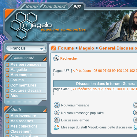
Forums
>
Magelo
>
General Discussi
Français
Communauté
Rechercher
Mes personnages
Ma guilde
Pages 487 [
< Précédent
|
95
96
97
98
99
100
101
102
]
Mon compte
Forums
Discussion dans le forum: General
Commentaires
pages 487 [
< Précédent
|
95
96
97
98
99
100
101
102
Captures d'écran
]
Aide
Nouveau message
Outils
Nouveau message populaire
Mon inventaire
Discussion fermée
Mes recettes
Mes collections
Message du staff Magelo dans cette discussion
Classement
Arbre des Âmes