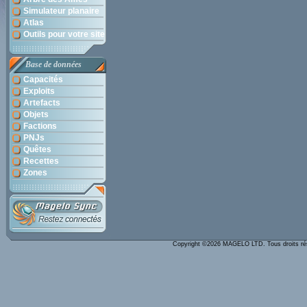
Simulateur planaire
Atlas
Outils pour votre site
Base de données
Capacités
Exploits
Artefacts
Objets
Factions
PNJs
Quêtes
Recettes
Zones
Copyright ©2026 MAGELO LTD. Tous droits r