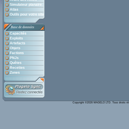
Simulateur planaire
Atlas
Outils pour votre site
Base de données
Capacités
Exploits
Artefacts
Objets
Factions
PNJs
Quêtes
Recettes
Zones
Copyright ©2026 MAGELO LTD. Tous droits r