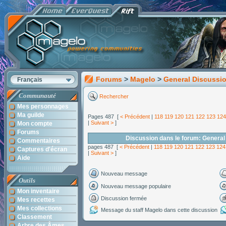
Forums
>
Magelo
>
General Discussi
Français
Communauté
Rechercher
Mes personnages
Ma guilde
Pages 487 [
< Précédent
|
118
119
120
121
122
123
124
|
Suivant >
]
Mon compte
Forums
Discussion dans le forum: General
Commentaires
pages 487 [
< Précédent
|
118
119
120
121
122
123
124
Captures d'écran
|
Suivant >
]
Aide
Nouveau message
Outils
Nouveau message populaire
Mon inventaire
Discussion fermée
Mes recettes
Mes collections
Message du staff Magelo dans cette discussion
Classement
Arbre des Âmes