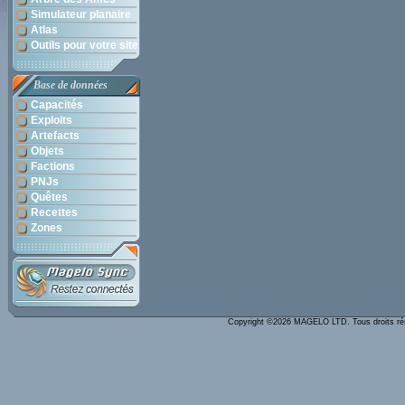
Simulateur planaire
Atlas
Outils pour votre site
Base de données
Capacités
Exploits
Artefacts
Objets
Factions
PNJs
Quêtes
Recettes
Zones
Copyright ©2026 MAGELO LTD. Tous droits r