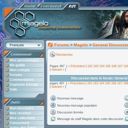
Forums
>
Magelo
>
General Discussi
Français
Communauté
Rechercher
Mes personnages
Ma guilde
Pages 487 [
< Précédent
|
162
163
164
165
166
167
16
|
Suivant >
]
Mon compte
Forums
Discussion dans le forum: General
Commentaires
pages 487 [
< Précédent
|
162
163
164
165
166
167
16
Captures d'écran
|
Suivant >
]
Aide
Nouveau message
Outils
Nouveau message populaire
Mon inventaire
Discussion fermée
Mes recettes
Mes collections
Message du staff Magelo dans cette discussion
Classement
Arbre des Âmes