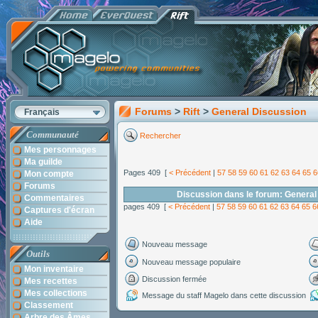
Forums
>
Rift
>
General Discussion
Français
Communauté
Rechercher
Mes personnages
Ma guilde
Pages 409 [
< Précédent
|
57
58
59
60
61
62
63
64
65
6
Mon compte
Forums
Discussion dans le forum: General
Commentaires
pages 409 [
< Précédent
|
57
58
59
60
61
62
63
64
65
6
Captures d'écran
Aide
Nouveau message
Outils
Nouveau message populaire
Mon inventaire
Discussion fermée
Mes recettes
Mes collections
Message du staff Magelo dans cette discussion
Classement
Arbre des Âmes