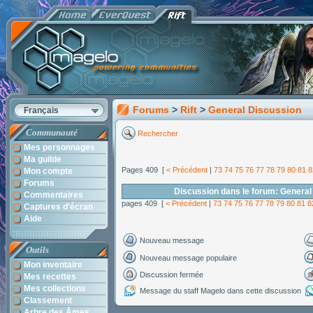
Forums
>
Rift
>
General Discussion
Français
Communauté
Rechercher
Mes personnages
Ma guilde
Pages 409 [
< Précédent
|
73
74
75
76
77
78
79
80
81
8
Mon compte
Forums
Discussion dans le forum: General
Commentaires
pages 409 [
< Précédent
|
73
74
75
76
77
78
79
80
81
8
Captures d'écran
Aide
Nouveau message
Outils
Nouveau message populaire
Mon inventaire
Discussion fermée
Mes recettes
Mes collections
Message du staff Magelo dans cette discussion
Classement
Arbre des Âmes