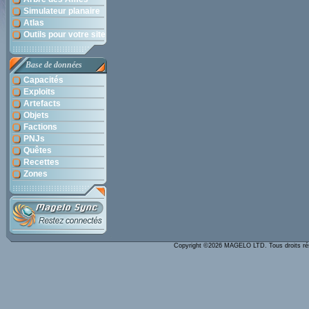
Simulateur planaire
Atlas
Outils pour votre site
Base de données
Capacités
Exploits
Artefacts
Objets
Factions
PNJs
Quêtes
Recettes
Zones
Copyright ©2026 MAGELO LTD. Tous droits r