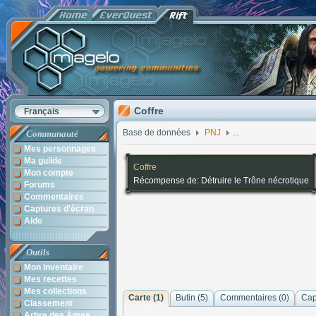
Coffre
Français
Base de données
PNJ
...
Communauté
Mes personnages
Ma guilde
Coffre
Mon compte
Récompense de: Détruire le Trône nécrotique
Forums
Commentaires
Captures d'écran
Aide
Outils
Mon inventaire
Mes recettes
Mes collections
Carte (1)
Butin (5)
Commentaires (
0
)
Cap
Classement
Arbre des Âmes