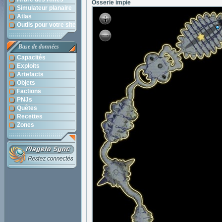
Osserie impie
Simulateur planaire
Atlas
Outils pour votre site
Base de données
Capacités
Exploits
Artefacts
Objets
Factions
PNJs
Quêtes
Recettes
Zones