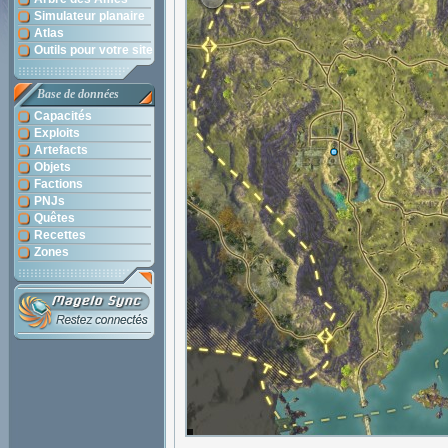
Simulateur planaire
Atlas
Outils pour votre site
Base de données
Capacités
Exploits
Artefacts
Objets
Factions
PNJs
Quêtes
Recettes
Zones