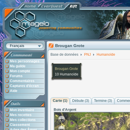
Brougan Grote
Français
Base de données
PNJ
Humanoïde
Communauté
Mes personnages
Ma guilde
Brougan Grote
Mon compte
10 Humanoïde
Forums
Commentaires
Captures d'écran
Aide
Carte (1)
Débute (3)
Termine (3)
Comment
Outils
Bois d'Argent
Mon inventaire
Mes recettes
Mes collections
Classement
Arbre des Âmes