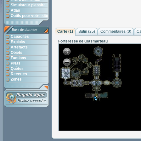
Simulateur planaire
Atlas
Outils pour votre site
Base de données
Carte (1)
Butin (25)
Commentaires (
0
)
Ca
Capacités
Forteresse de Glasmarteau
Exploits
Artefacts
Objets
Factions
PNJs
Quêtes
Recettes
Zones