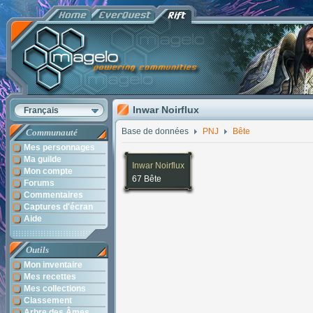
Inwar Noirflux
Français
Base de données
PNJ
Bête
Communauté
Mes personnages
Ma guilde
Inwar Noirflux
Mon compte
67 Bête
Forums
Commentaires
Captures d'écran
Aide
Outils
Mon inventaire
Mes recettes
Mes collections
Classement
Arbre des Âmes