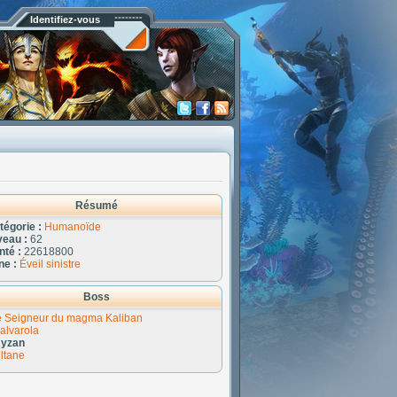
Identifiez-vous
Résumé
tégorie :
Humanoïde
veau :
62
nté :
22618800
ne :
Éveil sinistre
Boss
e Seigneur du magma Kaliban
alvarola
yzan
ltane