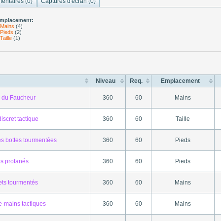
ntaires (
0
)
Captures d'écran (
0
)
mplacement:
Mains
(4)
Pieds
(2)
Taille
(1)
Niveau
Req.
Emplacement
 du Faucheur
360
60
Mains
iscret tactique
360
60
Taille
s bottes tourmentées
360
60
Pieds
s profanés
360
60
Pieds
ets tourmentés
360
60
Mains
e-mains tactiques
360
60
Mains