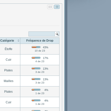
Catégorie
Fréquence de Drop
43%
Étoffe
10 de 23
17%
Cuir
4 de 23
13%
Plates
3 de 23
13%
Mailles
3 de 23
4%
Plates
1 de 23
4%
Cuir
1 de 23