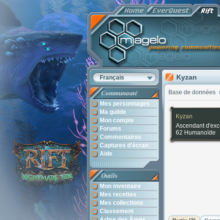
Kyzan
Français
Base de données
Communauté
Mes personnages
Ma guilde
Kyzan
Mon compte
Ascendant d'exc
Forums
62 Humanoïde
Commentaires
Captures d'écran
Aide
Outils
Mon inventaire
Mes recettes
Mes collections
Classement
Arbre des Âmes