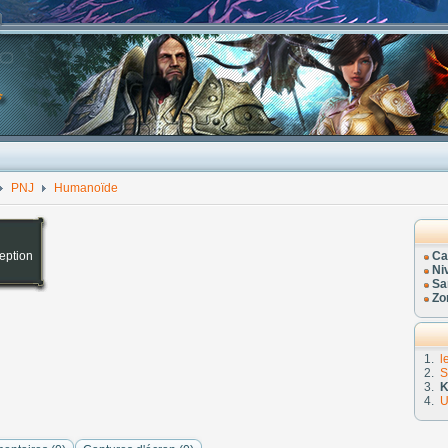
PNJ
Humanoïde
eption
Ca
Ni
Sa
Zo
1.
l
2.
S
3.
K
4.
U