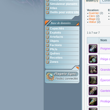
Butin (7)
Comme
Simulateur planaire
Atlas
Vocation:
E
Outils pour votre site
Guerrier
(2)
Clerc
(2)
Mage
(1)
Voleur
(2)
Base de données
Capacités
Exploits
1 à 7 sur 7
Artefacts
Nom
Objets
Factions
Poigne
PNJs
Quêtes
Recettes
Piège d
Zones
Grande
Éperon
Gantel
Protèg