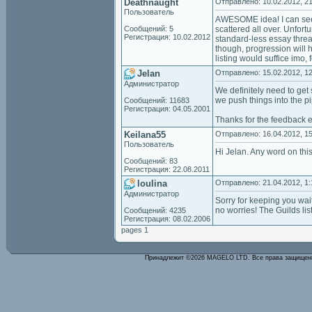
Deathnaught
Отправлено: 10.02.2012, 21
Пользователь
AWESOME idea! I can see t
Сообщений: 5
scattered all over. Unfort
Регистрация: 10.02.2012
standard-less essay thread
though, progression will h
listing would suffice imo,
Jelan
Отправлено: 15.02.2012, 12
Администратор
We definitely need to get 
we push things into the pi
Сообщений: 11683
Регистрация: 04.05.2001
Thanks for the feedback e
Keilana55
Отправлено: 16.04.2012, 15
Пользователь
Hi Jelan. Any word on thi
Сообщений: 83
Регистрация: 22.08.2011
loulina
Отправлено: 21.04.2012, 1:
Администратор
Sorry for keeping you wait
no worries! The Guilds list
Сообщений: 4235
Регистрация: 08.02.2006
pages 1
Принадлежит ©2026 MAGELO LTD. Все права защище