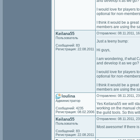
and develop it as we go?
I would love for players t
optional for non-members t
I think it would be a great
members are using the sa
Keilana55
Отправлено: 08.11.2011, 16
Пользователь
Just a teeny bump:
Сообщений: 83
Регистрация: 22.08.2011
Hi guys,
I am wondering, if what Ca
and develop it as we go?
I would love for players t
optional for non-members t
I think it would be a great
members are using the sa
loulina
Отправлено: 08.11.2011, 23
Администратор
Yes Keilana55 we will star
working on the manual char
Сообщений: 4235
Регистрация: 08.02.2006
the guild tools. So this wi
Keilana55
Отправлено: 08.11.2011, 23
Пользователь
Most awesome! If there is 
Сообщений: 83
Регистрация: 22.08.2011