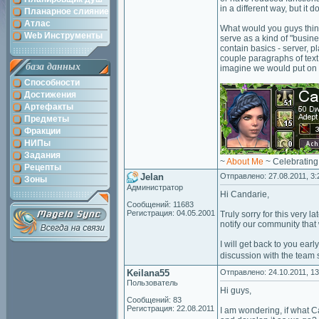
in a different way, but it 
Планарное слияние
Атлас
What would you guys think
Web Инструменты
serve as a kind of "busine
contain basics - server, pl
couple paragraphs of text.
база данных
imagine we would put on 
Способности
Достижения
Артефакты
Предметы
Фракции
НИПы
Задания
~
About Me
~ Celebrating
Рецепты
Jelan
Отправлено: 27.08.2011, 3:
Зоны
Администратор
Hi Candarie,
Сообщений: 11683
Регистрация: 04.05.2001
Truly sorry for this very
notify our community that
I will get back to you ear
discussion with the tea
Keilana55
Отправлено: 24.10.2011, 13
Пользователь
Hi guys,
Сообщений: 83
Регистрация: 22.08.2011
I am wondering, if what Ca