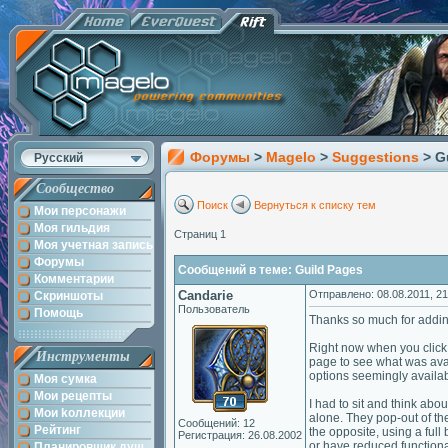
Форумы
>
Magelo
>
Suggestions
> G
Русский
Сообщество
Поиск
Вернуться к списку тем
Мои персонажи
Моя гильдия
Страниц 1
Моя учетная запись
Форумы
Сообщений в теме: Guild Pages
Комментарии
Candarie
Отправлено: 08.08.2011, 21
Скриншоты
Пользователь
Помощь
Thanks so much for adding
Right now when you click 
Инструменты
page to see what was avail
options seemingly available
Моя сумка
Мои рецепты
I had to sit and think abo
Мои kоллекции
alone. They pop-out of th
Сообщений: 12
Рейтинг
the opposite, using a full
Регистрация: 26.08.2002
or have reduced functional
Планировщик душ