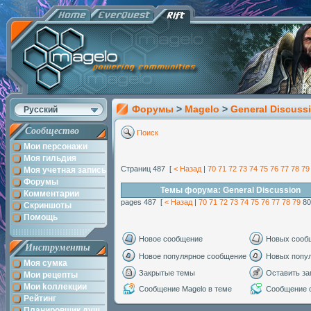
Форумы
>
Magelo
>
General Discuss
Русский
Сообщество
Поиск
Мои персонажи
Моя гильдия
Страниц 487 [
< Назад
|
70
71
72
73
74
75
76
77
78
79
Моя учетная запись
Форумы
Темы форума: General Discussion
Комментарии
pages 487 [
< Назад
|
70
71
72
73
74
75
76
77
78
79
8
Скриншоты
Помощь
Новое сообщение
Новых сооб
Инструменты
Новое популярное сообщение
Новых попу
Моя сумка
Закрытые темы
Оставить за
Мои рецепты
Мои kоллекции
Сообщение Magelo в теме
Сообщение с
Рейтинг
Планировщик душ