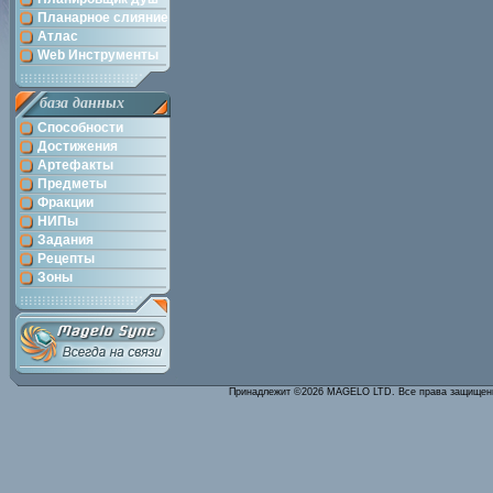
Планарное слияние
Атлас
Web Инструменты
база данных
Способности
Достижения
Артефакты
Предметы
Фракции
НИПы
Задания
Рецепты
Зоны
Принадлежит ©2026 MAGELO LTD. Все права защище