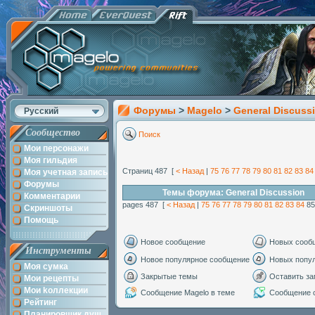
Форумы
>
Magelo
>
General Discuss
Русский
Сообщество
Поиск
Мои персонажи
Моя гильдия
Страниц 487 [
< Назад
|
75
76
77
78
79
80
81
82
83
84
Моя учетная запись
Форумы
Темы форума: General Discussion
Комментарии
pages 487 [
< Назад
|
75
76
77
78
79
80
81
82
83
84
8
Скриншоты
Помощь
Новое сообщение
Новых сооб
Инструменты
Новое популярное сообщение
Новых попу
Моя сумка
Закрытые темы
Оставить за
Мои рецепты
Мои kоллекции
Сообщение Magelo в теме
Сообщение с
Рейтинг
Планировщик душ