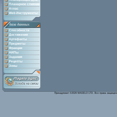
Планарное слияние
Атлас
Web Инструменты
база данных
Способности
Достижения
Артефакты
Предметы
Фракции
НИПы
Задания
Рецепты
Зоны
Принадлежит ©2026 MAGELO LTD. Все права защище