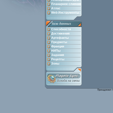
Планарное слияние
Атлас
Web Инструменты
база данных
Способности
Достижения
Артефакты
Предметы
Фракции
НИПы
Задания
Рецепты
Зоны
Принадлежит 