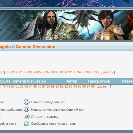
agelo
>
General Discussion
ад
|
78
79
80
81
82
83
84
85
86
87
88
89
90
91
92
93
94
95
96
97
98
|
Далее >
]
рума: General Discussion
Автор
Просмотров
Ответ
|
78
79
80
81
82
83
84
85
86
87
88
89
90
91
92
93
94
95
96
97
98
|
Далее >
]
ние
Новых сообщений нет
ное сообщение
Новых популярных сообщений нет
ы
Оставить заметку
elo в теме
Сообщение советника в теме