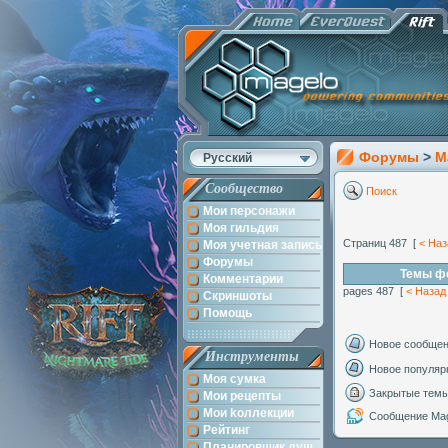
Форумы
>
M
Русский
Сообщество
Поиск
Мои персонажи
Моя гильдия
Страниц 487 [
< Наз
Моя учетная запись
Форумы
Темы фо
Комментарии
pages 487 [
< Назад
Скриншоты
Помощь
Новое сообще
Инструменты
Новое популяр
Моя сумка
Закрытые тем
Мои рецепты
Мои kоллекции
Сообщение Mag
Рейтинг
Планировщик душ