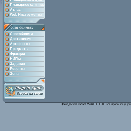
Планарное слияние
Атлас
Web Инструменты
база данных
Способности
Достижения
Артефакты
Предметы
Фракции
НИПы
Задания
Рецепты
Зоны
Принадлежит ©2026 MAGELO LTD. Все права защище