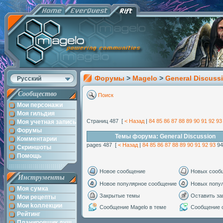
Форумы
>
Magelo
>
General Discuss
Русский
Сообщество
Поиск
Мои персонажи
Моя гильдия
Страниц 487 [
< Назад
|
84
85
86
87
88
89
90
91
92
93
Моя учетная запись
Форумы
Темы форума: General Discussion
Комментарии
pages 487 [
< Назад
|
84
85
86
87
88
89
90
91
92
93
9
Скриншоты
Помощь
Новое сообщение
Новых сооб
Инструменты
Новое популярное сообщение
Новых попу
Моя сумка
Закрытые темы
Оставить за
Мои рецепты
Мои kоллекции
Сообщение Magelo в теме
Сообщение с
Рейтинг
Планировщик душ