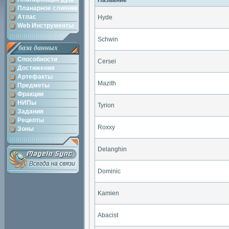
Название
Планарное слияние
Атлас
Hyde
Web Инструменты
Schwin
база данных
Способности
Cersei
Достижения
Артефакты
Mazith
Предметы
Фракции
НИПы
Tyrion
Задания
Рецепты
Roxxy
Зоны
Delanghin
Dominic
Kamien
Abacist