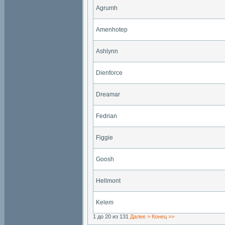
Agrumh
Amenhotep
Ashlynn
Dienforce
Dreamar
Fedrian
Figgie
Goosh
Hellmont
Kelem
1 до 20 из 131
Далее >
Конец >>