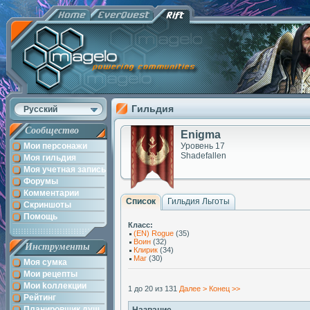
Гильдия
Русский
Сообщество
Enigma
Мои персонажи
Уровень 17
Shadefallen
Моя гильдия
Моя учетная запись
Форумы
Комментарии
Список
Гильдия Льготы
Скриншоты
Помощь
Класс:
(EN) Rogue
(35)
Воин
(32)
Инструменты
Клирик
(34)
Маг
(30)
Моя сумка
Мои рецепты
Мои kоллекции
1 до 20 из 131
Далее >
Конец >>
Рейтинг
Планировщик душ