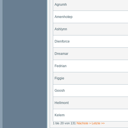
Agrumh
Amenhotep
Ashlynn
Dienforce
Dreamar
Fedrian
Figgie
Goosh
Hellmont
Kelem
1 bis 20 von 131
Nächste >
Letzte >>