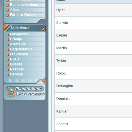
Name
Ebeneneinstimmung
Atlas
Hyde
Für Ihre Website
Schwin
Datenbank
Fähigkeiten
Cersei
Erfolge
Artefakte
Mazith
Gegenstände
Fraktionen
NSCs
Tyrion
Quests
Rezepte
Roxxy
Gebiete
Delanghin
Dominic
Kamien
Abacist