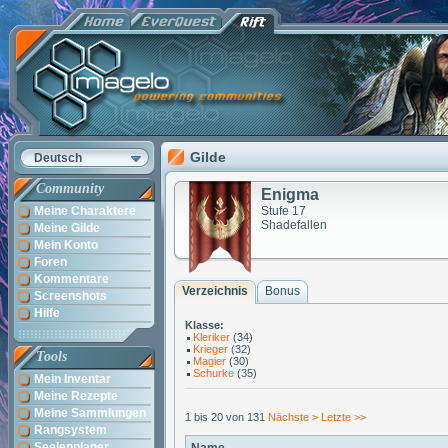
Gilde
Deutsch
Community
Enigma
Meine Charaktere
Stufe 17
Shadefallen
Meine Gilde
Mein Konto
Foren
Kommentare
Verzeichnis
Bonus
Screenshots
Hilfe
Klasse:
Kleriker
(34)
Krieger
(32)
Tools
Magier
(30)
Schurke
(35)
Mein Inventar
Meine Rezepte
Meine Sammlungen
1 bis 20 von 131
Nächste >
Letzte >>
Rangsystem
Seelenplaner