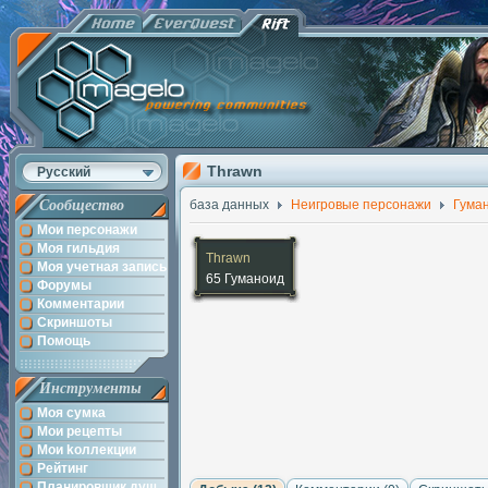
Thrawn
Русский
Сообщество
база данных
Неигровые персонажи
Гума
Мои персонажи
Моя гильдия
Thrawn
Моя учетная запись
65 Гуманоид
Форумы
Комментарии
Скриншоты
Помощь
Инструменты
Моя сумка
Мои рецепты
Мои kоллекции
Рейтинг
Планировщик душ