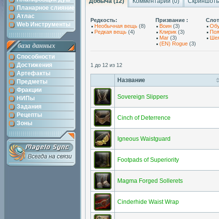
Добыча (12)
Комментарии (
0
)
Скриншоты
Планарное слияние
Атлас
Редкость:
Призвание :
Слот
Web Инструменты
Необычная вещь
(8)
Воин
(3)
Об
Редкая вещь
(4)
Клирик
(3)
По
Маг
(3)
Ше
(EN) Rogue
(3)
база данных
Способности
Достижения
1 до 12 из 12
Артефакты
Название
Предметы
Фракции
Sovereign Slippers
НИПы
Задания
Рецепты
Cinch of Deterrence
Зоны
Igneous Waistguard
Footpads of Superiority
Magma Forged Sollerets
Cinderhide Waist Wrap