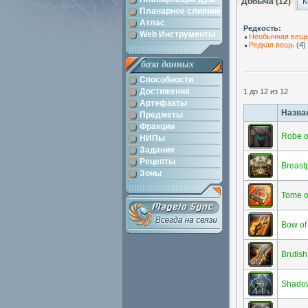
Добыча (12)
К
Планарное слияние
Атлас
Редкость:
Web Инструменты
Необычная вещ
Редкая вещь
(4)
база данных
Способности
Достижения
1 до 12 из 12
Артефакты
Назва
Предметы
Фракции
Robe o
НИПы
Задания
Рецепты
Breastp
Зоны
Tome o
Bow of 
Brutis
Shadow