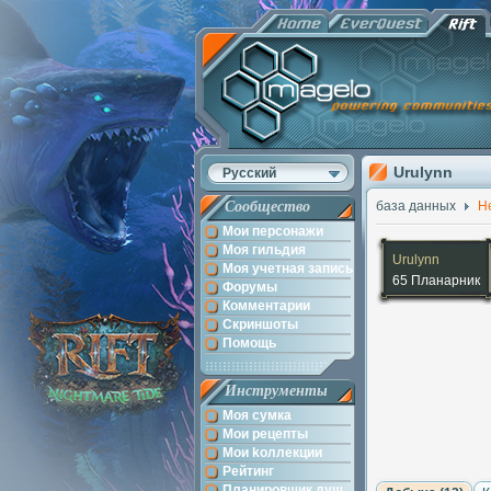
Urulynn
Русский
Сообщество
база данных
Н
Мои персонажи
Моя гильдия
Urulynn
Моя учетная запись
65 Планарник
Форумы
Комментарии
Скриншоты
Помощь
Инструменты
Моя сумка
Мои рецепты
Мои kоллекции
Рейтинг
Планировщик душ