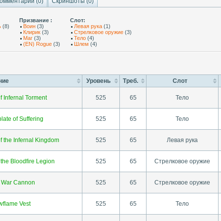
омментарии (
0
)
Скриншоты (
0
)
Призвание :
Слот:
ь
(8)
Воин
(3)
Левая рука
(1)
Клирик
(3)
Стрелковое оружие
(3)
Маг
(3)
Тело
(4)
(EN) Rogue
(3)
Шлем
(4)
ние
Уровень
Треб.
Слот
f Infernal Torment
525
65
Тело
late of Suffering
525
65
Тело
f the Infernal Kingdom
525
65
Левая рука
the Bloodfire Legion
525
65
Стрелковое оружие
h War Cannon
525
65
Стрелковое оружие
flame Vest
525
65
Тело