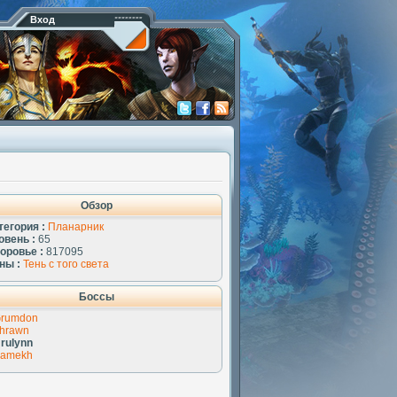
Вход
Обзор
тегория :
Планарник
овень :
65
оровье :
817095
ны :
Тень с того света
Боссы
rumdon
hrawn
rulynn
amekh