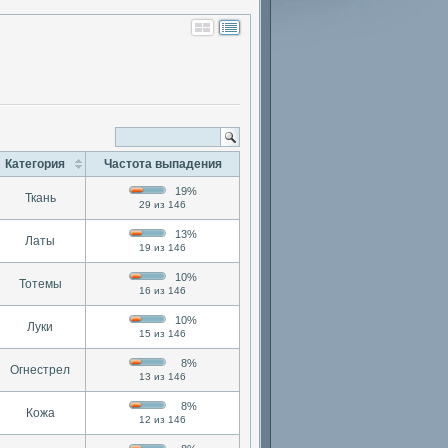
Категория
Частота выпадения
19%
Ткань
29 из 146
13%
Латы
19 из 146
10%
Тотемы
16 из 146
10%
Луки
15 из 146
8%
Огнестрел
13 из 146
8%
Кожа
12 из 146