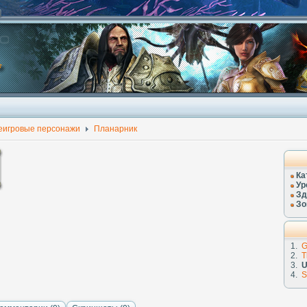
еигровые персонажи
Планарник
Ка
Ур
Зд
Зо
1.
G
2.
T
3.
U
4.
S