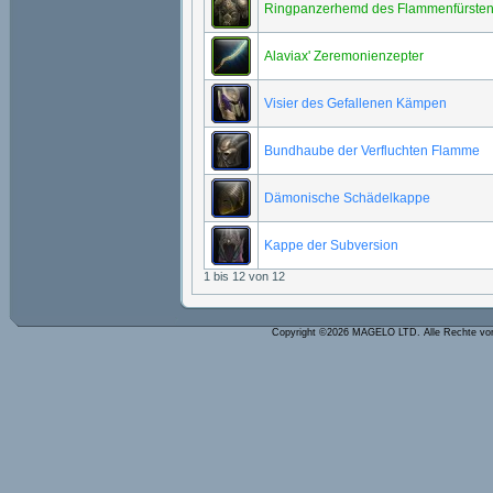
Ringpanzerhemd des Flammenfürste
Alaviax' Zeremonienzepter
Visier des Gefallenen Kämpen
Bundhaube der Verfluchten Flamme
Dämonische Schädelkappe
Kappe der Subversion
1 bis 12 von 12
Copyright ©2026 MAGELO LTD. Alle Rechte vo