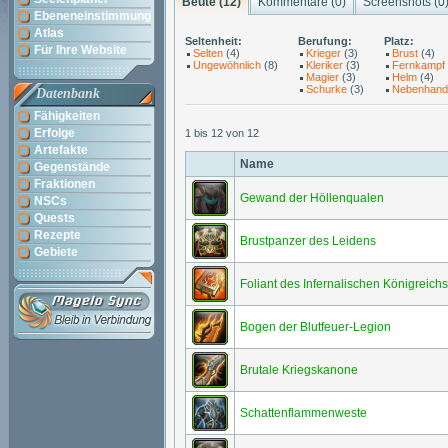
Beute (12)
Kommentare (
0
)
Screenshots (
0
Ebeneneinstimmung
Atlas
Seltenheit:
Berufung:
Platz:
Für Ihre Website
Selten
(4)
Krieger
(3)
Brust
(4)
Ungewöhnlich
(8)
Kleriker
(3)
Fernkampf
Magier
(3)
Helm
(4)
Schurke
(3)
Nebenhand
Datenbank
Fähigkeiten
Erfolge
1 bis 12 von 12
Artefakte
Name
Gegenstände
Fraktionen
Gewand der Höllenqualen
NSCs
Quests
Rezepte
Brustpanzer des Leidens
Gebiete
Foliant des Infernalischen Königreichs
Bogen der Blutfeuer-Legion
Brutale Kriegskanone
Schattenflammenweste