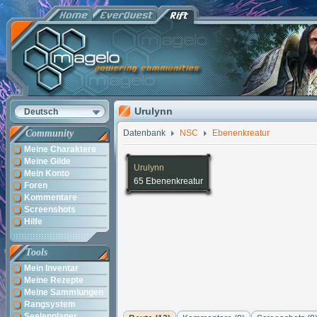
Urulynn
Deutsch
Community
Datenbank
NSC
Ebenenkreatur
Meine Charaktere
Meine Gilde
Urulynn
Mein Konto
65 Ebenenkreatur
Foren
Kommentare
Screenshots
Hilfe
Tools
Mein Inventar
Meine Rezepte
Meine Sammlungen
Rangsystem
Seelenplaner