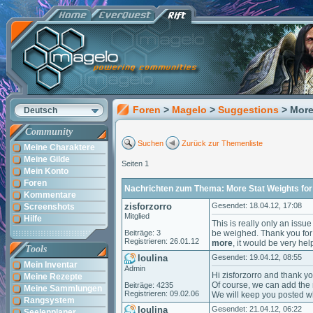
Foren
>
Magelo
>
Suggestions
> More
Deutsch
Community
Suchen
Zurück zur Themenliste
Meine Charaktere
Meine Gilde
Seiten 1
Mein Konto
Foren
Nachrichten zum Thema: More Stat Weights fo
Kommentare
zisforzorro
Gesendet: 18.04.12, 17:08
Screenshots
Mitglied
Hilfe
This is really only an issue
Beiträge: 3
be weighed. Thank you for
Registrieren: 26.01.12
more
, it would be very hel
Tools
loulina
Gesendet: 19.04.12, 08:55
Mein Inventar
Admin
Hi zisforzorro and thank yo
Meine Rezepte
Of course, we can add the 
Beiträge: 4235
Meine Sammlungen
Registrieren: 09.02.06
We will keep you posted whe
Rangsystem
loulina
Gesendet: 21.04.12, 06:22
Seelenplaner