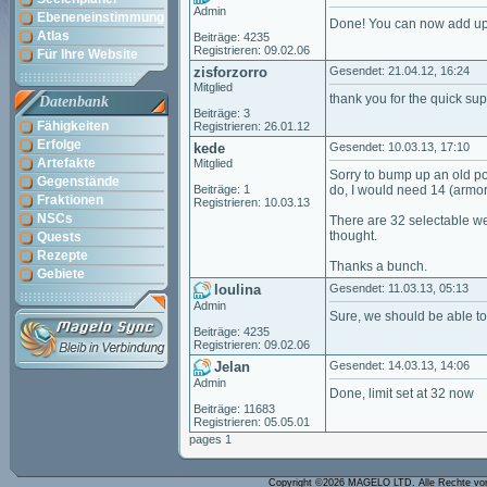
Admin
Ebeneneinstimmung
Done! You can now add up t
Atlas
Beiträge: 4235
Registrieren: 09.02.06
Für Ihre Website
zisforzorro
Gesendet: 21.04.12, 16:24
Mitglied
thank you for the quick sup
Datenbank
Beiträge: 3
Fähigkeiten
Registrieren: 26.01.12
Erfolge
kede
Gesendet: 10.03.13, 17:10
Artefakte
Mitglied
Sorry to bump up an old pos
Gegenstände
Beiträge: 1
do, I would need 14 (armor, 
Fraktionen
Registrieren: 10.03.13
NSCs
There are 32 selectable weig
thought.
Quests
Rezepte
Thanks a bunch.
Gebiete
loulina
Gesendet: 11.03.13, 05:13
Admin
Sure, we should be able to 
Beiträge: 4235
Registrieren: 09.02.06
Jelan
Gesendet: 14.03.13, 14:06
Admin
Done, limit set at 32 now
Beiträge: 11683
Registrieren: 05.05.01
pages 1
Copyright ©2026 MAGELO LTD. Alle Rechte vo