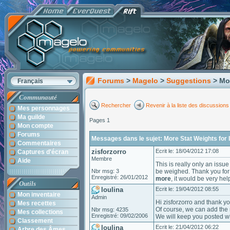
Forums
>
Magelo
>
Suggestions
> Mo
Français
Communauté
Rechercher
Revenir à la liste des discussions
Mes personnages
Ma guilde
Pages 1
Mon compte
Forums
Messages dans le sujet: More Stat Weights for
Commentaires
zisforzorro
Ecrit le: 18/04/2012 17:08
Captures d'écran
Membre
Aide
This is really only an issue
Nbr msg: 3
be weighed. Thank you for
Enregistré: 26/01/2012
more
, it would be very hel
Outils
loulina
Ecrit le: 19/04/2012 08:55
Mon inventaire
Admin
Hi zisforzorro and thank yo
Mes recettes
Of course, we can add the 
Nbr msg: 4235
Mes collections
Enregistré: 09/02/2006
We will keep you posted whe
Classement
loulina
Ecrit le: 21/04/2012 06:22
Arbre des Âmes