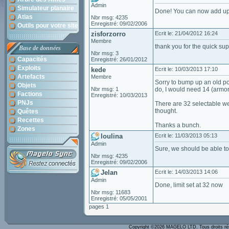
Admin
Simulateur planaire
Done! You can now add up t
Atlas
Nbr msg: 4235
Enregistré: 09/02/2006
Outils pour votre site
zisforzorro
Ecrit le: 21/04/2012 16:24
Membre
thank you for the quick sup
Base de données
Nbr msg: 3
Capacités
Enregistré: 26/01/2012
Exploits
kede
Ecrit le: 10/03/2013 17:10
Artefacts
Membre
Sorry to bump up an old pos
Objets
Nbr msg: 1
do, I would need 14 (armor, 
Factions
Enregistré: 10/03/2013
PNJs
There are 32 selectable weig
thought.
Quêtes
Recettes
Thanks a bunch.
Zones
loulina
Ecrit le: 11/03/2013 05:13
Admin
Sure, we should be able to 
Nbr msg: 4235
Enregistré: 09/02/2006
Jelan
Ecrit le: 14/03/2013 14:06
Admin
Done, limit set at 32 now
Nbr msg: 11683
Enregistré: 05/05/2001
pages 1
Copyright ©2026 MAGELO LTD. Tous droits r