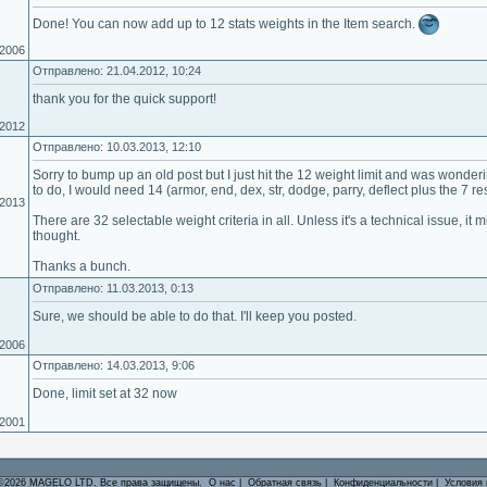
Done! You can now add up to 12 stats weights in the Item search.
.2006
Отправлено: 21.04.2012, 10:24
thank you for the quick support!
.2012
Отправлено: 10.03.2013, 12:10
Sorry to bump up an old post but I just hit the 12 weight limit and was wonder
to do, I would need 14 (armor, end, dex, str, dodge, parry, deflect plus the 7 res
.2013
There are 32 selectable weight criteria in all. Unless it's a technical issue, it 
thought.
Thanks a bunch.
Отправлено: 11.03.2013, 0:13
Sure, we should be able to do that. I'll keep you posted.
.2006
Отправлено: 14.03.2013, 9:06
Done, limit set at 32 now
.2001
©2026 MAGELO LTD. Все права защищены.
О нас
|
Обратная связь
|
Конфиденциальности
|
Условия 