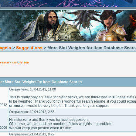
agelo
>
Suggestions
> More Stat Weights for Item Database Sear
уться к списку тем
: More Stat Weights for Item Database Search
Отправлено: 18.04.2012, 11:08
This is really only an issue for cleric tanks, we are interested in
10
base stats
to be weighed. Thank you for this wonderful search engine, if you could exp
.2012
or more
, it would be very helpful. Thank you for your support!
Отправлено: 19.04.2012, 2:55
Hi zisforzorro and thank you for your suggestion.
Of course, we can add the number of stats weights, no problem.
.2006
We will keep you posted when it's live.
Отправлено: 21.04.2012, 0:22