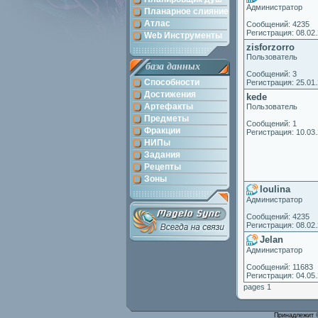
Администратор
Планарное слияние
Атлас
Сообщений: 4235
Регистрация: 08.02
Web Инструменты
zisforzorro
Пользователь
база данных
Сообщений: 3
Способности
Регистрация: 25.01
Достижения
kede
Артефакты
Пользователь
Предметы
Сообщений: 1
Фракции
Регистрация: 10.03
НИПы
Задания
Рецепты
Зоны
loulina
Администратор
Сообщений: 4235
Регистрация: 08.02
Jelan
Администратор
Сообщений: 11683
Регистрация: 04.05
pages 1
Принадлежит 