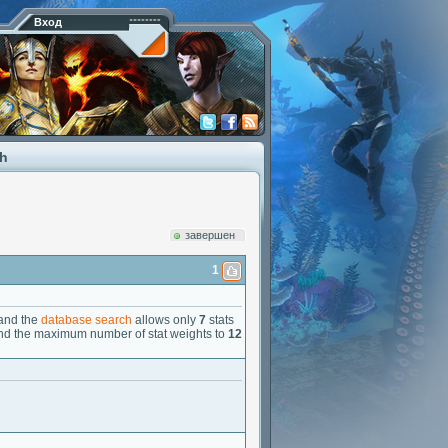
Вход
ch
завершен
1
 and the
database search
allows only
7
stats
and the maximum number of stat weights to
12