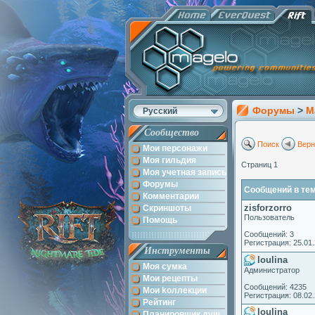
Форумы
>
M
Русский
Сообщество
Поиск
Верн
Мои персонажи
Моя гильдия
Страниц 1
Моя учетная запись
Форумы
Сообщений в теме
Комментарии
zisforzorro
Скриншоты
Пользователь
Помощь
Сообщений: 3
Регистрация: 25.01
Инструменты
loulina
Моя сумка
Администратор
Мои рецепты
Сообщений: 4235
Мои kоллекции
Регистрация: 08.02
Рейтинг
loulina
Планировщик душ