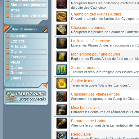
Récupérer toutes les collections d'artefacts 
Simulateur planaire
du culte des Capricieux.
Atlas
Champion des Plaines Arides
Outils pour votre site
Devenir champion de l'arène des Cyclopes a
Chasseur de primes
Base de données
Récupérer les primes de Saillant de Lanterne
Capacités
La fin de la sécheresse
Exploits
Libérer les Plaines Arides en accomplissant 
Artefacts
Objets
Mon empire pour une gourde
Factions
Explorer les Plaines Arides de fond en combl
PNJs
Quêtes
Serrurier émérite
Trouver et résoudre l'énigme des Plaines Ari
Recettes
Zones
Abattre le mur
Terminer la quête "Dans les Étendues".
Chasseur des Plaines Arides
Surmonter les épreuves du Camp du Chasse
Mise hors service
Entraver les centaures en réduisant leurs eff
Panorama de Harlan
Atteindre le sommet de la Lamentation de Har
Redoutable
Explorer les Ruines de la Citadelle Redoutabl