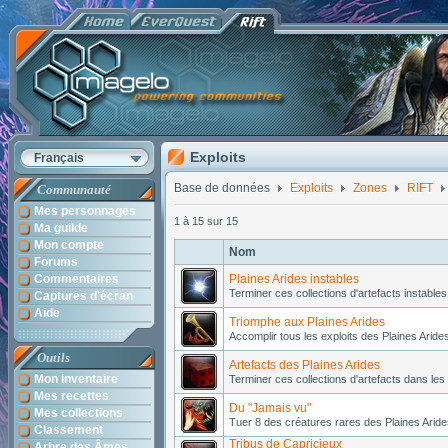
Exploits
Français
Base de données
Exploits
Zones
RIFT
Communauté
Mes personnages
1 à 15 sur 15
Ma guilde
Mon compte
Nom
Forums
Commentaires
Plaines Arides instables
Terminer ces collections d'artefacts instables
Captures d'écran
Aide
Triomphe aux Plaines Arides
Accomplir tous les exploits des Plaines Aride
Outils
Artefacts des Plaines Arides
Mon inventaire
Terminer ces collections d'artefacts dans les 
Mes recettes
Du "Jamais vu"
Mes collections
Tuer 8 des créatures rares des Plaines Aride
Classement
Tribus de Capricieux
Arbre des Âmes