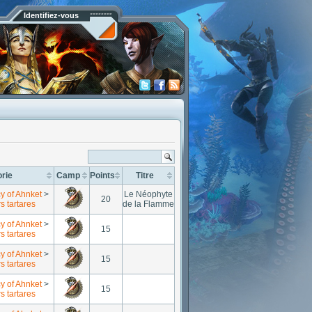
Identifiez-vous
rie
Camp
Points
Titre
y of Ahnket
>
Le Néophyte
20
s tartares
de la Flamme
y of Ahnket
>
15
s tartares
y of Ahnket
>
15
s tartares
y of Ahnket
>
15
s tartares