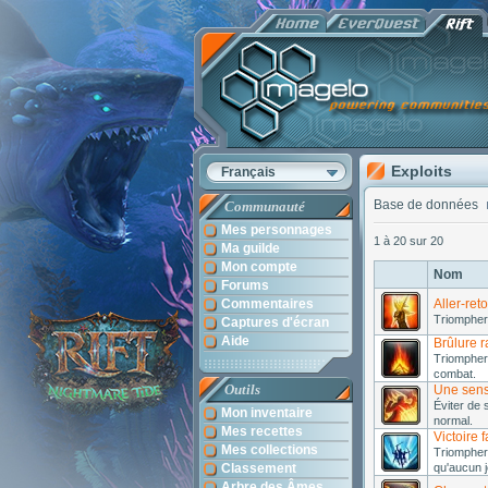
Exploits
Français
Base de données
Communauté
Mes personnages
1 à 20 sur 20
Ma guilde
Mon compte
Nom
Forums
Commentaires
Aller-ret
Triompher
Captures d'écran
Aide
Brûlure 
Triompher
combat.
Outils
Une sens
Éviter de 
Mon inventaire
normal.
Mes recettes
Victoire 
Mes collections
Triompher
Classement
qu'aucun 
Arbre des Âmes