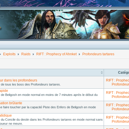
Exploits
Raids
RIFT : Prophecy of Ahnket
Profondeurs tartares
Catégo
our dans les profondeurs
RIFT : Prophec
Profondeur
 de tous les boss des Profondeurs tartares.
rapide
RIFT : Prophec
 de Beligosh en mode normal en moins de 7 minutes après le début du
Profondeur
ation brûlante
RIFT : Prophec
se faire toucher par la capacité Piste des Enfers de Beligosh en mode
Profondeur
fatidique
RIFT : Prophec
 du Concile du destin dans les Profondeurs tartares en mode normal sans
Profondeur
joueur ne meure.