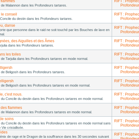
 flammes
RIFT : Prophec
Profondeur
 de Malannon dans les Profondeurs tartares.
le conseil
RIFT : Prophec
Profondeur
 Concile du destin dans les Profondeurs tartares.
eu, danse
RIFT : Prophec
orte que personne dans le raid ne soit touché par les Bouches de lave en
Profondeur
al.
gnées, des Aiguilles et des Âmes
RIFT : Prophec
Profondeur
rjulia dans les Profondeurs tartares.
ns les toiles
RIFT : Prophec
Profondeur
de Tarjulia dans les Profondeurs tartares en mode normal.
ligersh
RIFT : Prophec
Profondeur
de Beligosh dans les Profondeurs tartares.
lligersh
RIFT : Prophec
Profondeur
 de Beligosh dans les Profondeurs tartares en mode normal.
e, c'est nous.
RIFT : Prophec
Profondeur
 du Concile du destin dans les Profondeurs tartares en mode normal.
 des flammes
RIFT : Prophec
Profondeur
 de Malannon dans les Profondeurs tartares en mode normal.
de soins
RIFT : Prophec
 du Concile du destin dans les Profondeurs tartares en mode normal sans
Profondeur
 Vie cristallisée.
pides
RIFT : Prophec
énix de rage et le Dragon de la souffrance dans les 30 secondes suivant
Profondeur