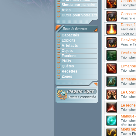
Chaos et
Simulateur planaire
Triompher
Atlas
Consoler 
Outils pour votre site
Vaincre le
Danse, f
Base de données
Faire en s
mode norm
Capacités
Des Arai
Exploits
Vaincre Ta
Artefacts
Objets
Entrée da
Factions
Triompher 
PNJs
Quêtes
Ermahbel
Triompher 
Recettes
Zones
Ishmahbe
Triompher
Le Concil
Triompher
Le règne
Triompher
Manque 
Triompher
détruire de
Morts ra
Tuer le Ph