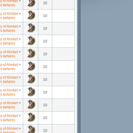
y of Ahnket
>
10
s tartares
y of Ahnket
>
10
s tartares
y of Ahnket
>
10
s tartares
y of Ahnket
>
10
s tartares
y of Ahnket
>
10
s tartares
y of Ahnket
>
10
s tartares
y of Ahnket
>
10
s tartares
y of Ahnket
>
10
s tartares
y of Ahnket
>
10
s tartares
y of Ahnket
>
10
s tartares
y of Ahnket
>
10
s tartares