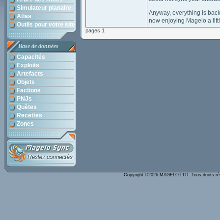
Simulateur planaire
Anyway, everything is bac
Atlas
now enjoying Magelo a litt
Outils pour votre site
pages 1
Base de données
Capacités
Exploits
Artefacts
Objets
Factions
PNJs
Quêtes
Recettes
Zones
Copyright ©2026 MAGELO LTD. Tous droits r