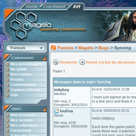
Forums
>
Magelo
>
Bugs
> Syncing
Français
Communauté
Rechercher
Revenir à la liste des discussions
Mes personnages
Ma guilde
Pages 1
Mon compte
Forums
Messages dans le sujet: Syncing
Commentaires
tottyboy
Ecrit le: 31/01/2014 13:38
Captures d'écran
Membre
Aide
i have just signed up to mag
Nbr msg: 2
in a few secs and thats it. 
Enregistré: 30/01/2014
Outils
loulina
Ecrit le: 04/02/2014 05:31
Mon inventaire
Admin
Hello tottyboy,
Mes recettes
Nbr msg: 4235
Mes collections
Enregistré: 09/02/2006
Each time the game patch,
Classement
week there was 3 patches 
could not sync your charact
Arbre des Âmes