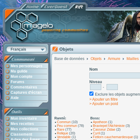
Objets
Français
Base de données
Objets
Armure
Mailles
Communauté
Mes personnages
Nom
Ma guilde
Mon compte
Forums
Niveau
Commentaires
-
Captures d'écran
Exclure les objets augm
Aide
> Ajouter un filtre
> Ajouter un poid
Outils
Mon inventaire
Rareté:
Boss:
Commun
(10)
Apotheon
(1)
Mes recettes
Peu commun
(78)
Braxtepel l'Alchimiste
(3)
Mes collections
Rare
(77)
Casseur Zidae
(2)
Relique
(20)
Cyril
(1)
Classement
Vendable
(1)
Fetlorn cauchemardesque
(1)
Arbre des Âmes