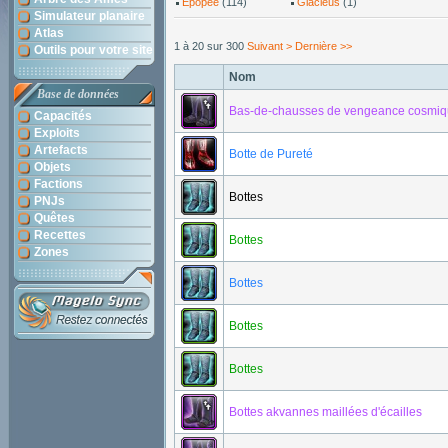
Épopée
(114)
Glacieus
(1)
Simulateur planaire
Atlas
1 à 20 sur 300
Suivant >
Dernière >>
Outils pour votre site
Nom
Base de données
Bas-de-chausses de vengeance cosmi
Capacités
Exploits
Artefacts
Botte de Pureté
Objets
Factions
Bottes
PNJs
Quêtes
Recettes
Bottes
Zones
Bottes
Bottes
Bottes
Bottes akvannes maillées d'écailles