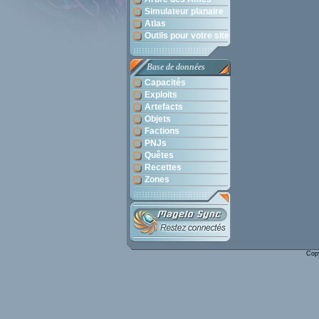
Simulateur planaire
Atlas
Outils pour votre site
Base de données
Capacités
Exploits
Artefacts
Objets
Factions
PNJs
Quêtes
Recettes
Zones
Cop