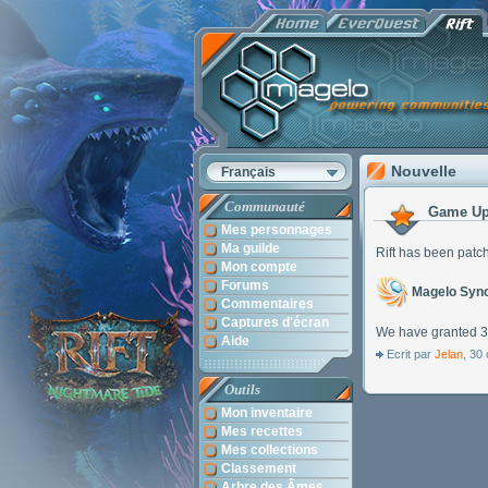
Nouvelle
Français
Communauté
Game Upd
Mes personnages
Ma guilde
Rift has been patc
Mon compte
Forums
Magelo Sync
Commentaires
Captures d'écran
We have granted 3 
Aide
Ecrit par
Jelan
, 30
Outils
Mon inventaire
Mes recettes
Mes collections
Classement
Arbre des Âmes