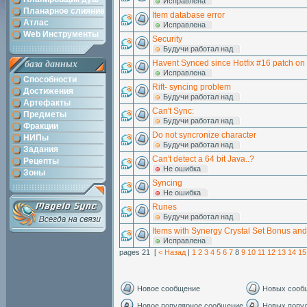
Исправлена
Планарное слияние
Item database error
Атлас
Исправлена
Web Инструменты
Security
Будучи работал над
Havent Synced since Hotfix #16 patch on 
база данных
Исправлена
Способности
Rift- syncing problem
Достижения
Будучи работал над
Артефакты
Can't Sync:
Предметы
Будучи работал над
Фракции
Do not syncronize character
НИПы
Будучи работал над
Задания
Can't detect a 64 bit Java..?
Рецепты
Hе ошибка
Зоны
Syncing
Hе ошибка
Runes
Будучи работал над
Items with Synergy Crystal Set Bonus an
Исправлена
pages 21 [
< Назад
|
1
2
3
4
5
6
7
8
9
10
11
12
13
14
15
Новое сообщение
Новых сооб
Новое популярное сообщение
Новых попу