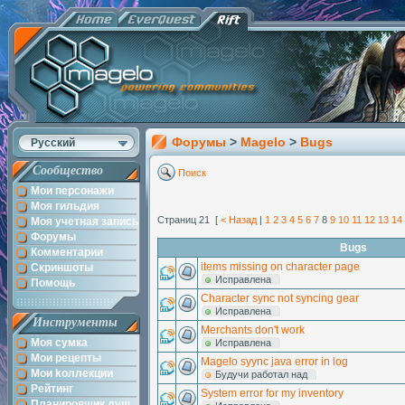
Форумы
>
Magelo
>
Bugs
Русский
Сообщество
Поиск
Мои персонажи
Моя гильдия
Страниц 21 [
< Назад
|
1
2
3
4
5
6
7
8
9
10
11
12
13
14
Моя учетная запись
Форумы
Bugs
Комментарии
items missing on character page
Скриншоты
Исправлена
Помощь
Character sync not syncing gear
Исправлена
Инструменты
Merchants don't work
Моя сумка
Исправлена
Мои рецепты
Magelo syync java error in log
Мои kоллекции
Будучи работал над
Рейтинг
System error for my inventory
Планировщик душ