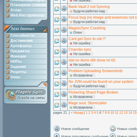
Hе ошибка
Планарное слияние
Bank Vault 2 not Syncing
Атлас
Будучи работал над
Web Инструменты
Focus bug (no image and essences not 
Будучи работал над
MageloSync Crashing
база данных
Опен
Способности
Cant get Sync to ork !?
Достижения
Hе ошибка
Артефакты
Charcter sync
Предметы
Hе ошибка
Фракции
stat on items still show lvl 60.
НИПы
Hе ошибка
Задания
Problem Uploading Screenshots
Рецепты
Исправлена
Зоны
No JVM could be found on your system
Будучи работал над
Flickering Shard Page Broken
Исправлена
Mage soul: Stormcaller
Исправлена
pages 21 [
< Назад
|
1
2
3
4
5
6
7
8
9
10
11
12
13
14
15
Новое сообщение
Новых сооб
Новое популярное сообщение
Новых попу