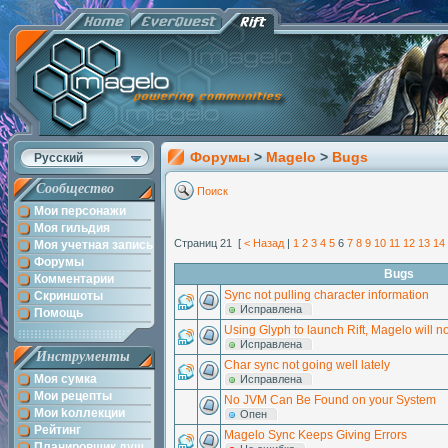
Форумы
>
Magelo
>
Bugs
Русский
Сообщество
Поиск
Мои персонажи
Моя гильдия
Страниц 21 [
< Назад
|
1
2
3
4
5
6
7
8
9
10
11
12
13
14
Моя учетная запись
Форумы
Bugs
Комментарии
Sync not pulling character information
Скриншоты
Исправлена
Помощь
Using Glyph to launch Rift, Magelo will n
Исправлена
Инструменты
Char sync not going well lately
Моя сумка
Исправлена
Мои рецепты
No JVM Can Be Found on your System
Мои kоллекции
Опен
Рейтинг
Magelo Sync Keeps Giving Errors
Планировщик душ