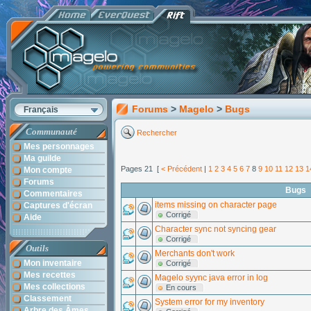
Forums
>
Magelo
>
Bugs
Français
Communauté
Rechercher
Mes personnages
Ma guilde
Pages 21 [
< Précédent
|
1
2
3
4
5
6
7
8
9
10
11
12
13
1
Mon compte
Forums
Bugs
Commentaires
items missing on character page
Captures d'écran
Corrigé
Aide
Character sync not syncing gear
Corrigé
Outils
Merchants don't work
Mon inventaire
Corrigé
Mes recettes
Magelo syync java error in log
Mes collections
En cours
Classement
System error for my inventory
Arbre des Âmes