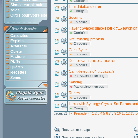
Corrigé
Simulateur planaire
Item database error
Atlas
Corrigé
Outils pour votre site
Security
En cours
Havent Synced since Hotfix #16 patch on 
Base de données
Corrigé
Capacités
Rift- syncing problem
Exploits
En cours
Artefacts
Can't Sync:
Objets
En cours
Factions
Do not syncronize character
PNJs
En cours
Quêtes
Can't detect a 64 bit Java..?
Recettes
Pas vraiment un bug
Zones
Syncing
Pas vraiment un bug
Runes
En cours
Items with Synergy Crystal Set Bonus an
Corrigé
pages 21 [
< Précédent
|
1
2
3
4
5
6
7
8
9
10
11
12
13
1
Nouveau message
Nouveau message populaire