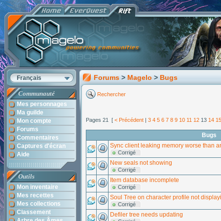
Forums
>
Magelo
>
Bugs
Français
Communauté
Rechercher
Mes personnages
Ma guilde
Pages 21 [
< Précédent
|
3
4
5
6
7
8
9
10
11
12
13
14
1
Mon compte
Forums
Bugs
Commentaires
Sync client leaking memory worse than an
Captures d'écran
Corrigé
Aide
New seals not showing
Corrigé
Outils
Item database incomplete
Mon inventaire
Corrigé
Mes recettes
Soul Tree on character profile not display
Mes collections
Corrigé
Classement
Defiler tree needs updating
Arbre des Âmes