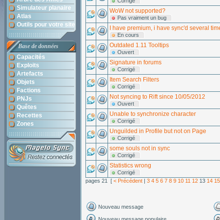
Corrigé
Simulateur planaire
WoW not supported?
Atlas
Pas vraiment un bug
Outils pour votre site
I have premium, i have sync'd several tim
En cours
Outdated 1.11 Tooltips
Base de données
Ouvert
Capacités
Signature in forums
Exploits
Corrigé
Artefacts
Item Search Filters
Objets
Corrigé
Factions
Not syncing to Rift since 10/05/2012
PNJs
Ouvert
Quêtes
Unable to synchronize character
Recettes
Corrigé
Zones
Unguilded in Profile but not on Page
Corrigé
some souls not in sync
Corrigé
Statistics wrong
Corrigé
pages 21 [
< Précédent
|
3
4
5
6
7
8
9
10
11
12
13
14
15
Nouveau message
Nouveau message populaire