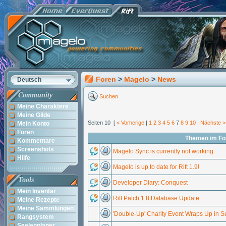
Foren
>
Magelo
>
News
Deutsch
Community
Suchen
Meine Charaktere
Meine Gilde
Seiten 10 [
< Vorherige
|
1
2
3
4
5
6
7
8
9
10
|
Nächste >
Mein Konto
Foren
Themen im F
Kommentare
Screenshots
Magelo Sync is currently not working
Hilfe
Magelo is up to date for Rift 1.9!
Tools
Developer Diary: Conquest
Mein Inventar
Rift Patch 1.8 Database Update
Meine Rezepte
Meine Sammlungen
'Double-Up' Charity Event Wraps Up in 
Rangsystem
Seelenplaner