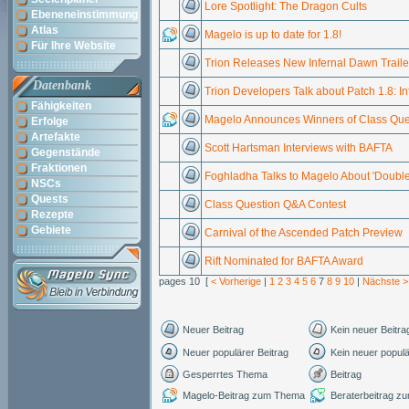
Lore Spotlight: The Dragon Cults
Ebeneneinstimmung
Atlas
Magelo is up to date for 1.8!
Für Ihre Website
Trion Releases New Infernal Dawn Traile
Datenbank
Trion Developers Talk about Patch 1.8: I
Fähigkeiten
Magelo Announces Winners of Class Que
Erfolge
Artefakte
Scott Hartsman Interviews with BAFTA
Gegenstände
Fraktionen
Foghladha Talks to Magelo About 'Double
NSCs
Quests
Class Question Q&A Contest
Rezepte
Gebiete
Carnival of the Ascended Patch Preview
Rift Nominated for BAFTA Award
pages 10 [
< Vorherige
|
1
2
3
4
5
6
7
8
9
10
|
Nächste >
Neuer Beitrag
Kein neuer Beitra
Neuer populärer Beitrag
Kein neuer populä
Gesperrtes Thema
Beitrag
Magelo-Beitrag zum Thema
Beraterbeitrag 