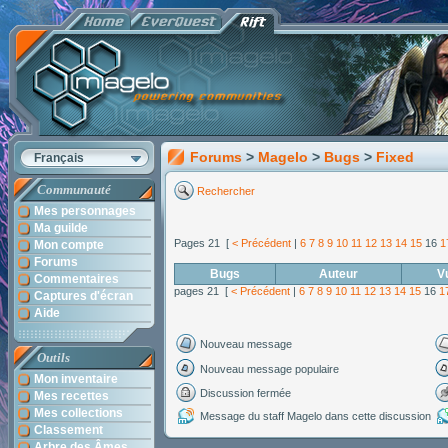
Forums
>
Magelo
>
Bugs
>
Fixed
Français
Communauté
Rechercher
Mes personnages
Ma guilde
Pages 21 [
< Précédent
|
6
7
8
9
10
11
12
13
14
15
16
1
Mon compte
Forums
Bugs
Auteur
V
Commentaires
pages 21 [
< Précédent
|
6
7
8
9
10
11
12
13
14
15
16
1
Captures d'écran
Aide
Nouveau message
Outils
Nouveau message populaire
Mon inventaire
Discussion fermée
Mes recettes
Mes collections
Message du staff Magelo dans cette discussion
Classement
Arbre des Âmes