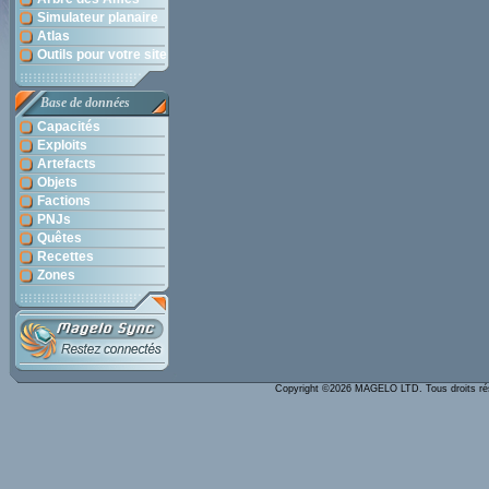
Simulateur planaire
Atlas
Outils pour votre site
Base de données
Capacités
Exploits
Artefacts
Objets
Factions
PNJs
Quêtes
Recettes
Zones
Copyright ©2026 MAGELO LTD. Tous droits r