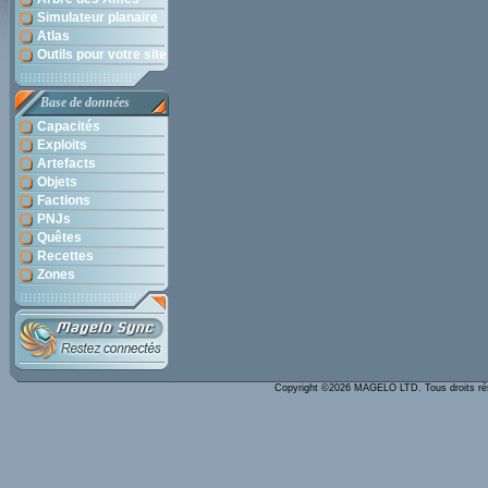
Simulateur planaire
Atlas
Outils pour votre site
Base de données
Capacités
Exploits
Artefacts
Objets
Factions
PNJs
Quêtes
Recettes
Zones
Copyright ©2026 MAGELO LTD. Tous droits r