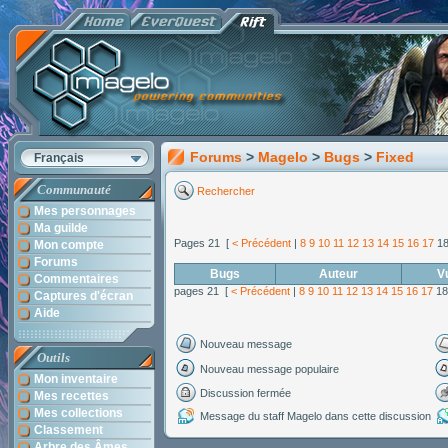
Forums
>
Magelo
>
Bugs
>
Fixed
Français
Communauté
Rechercher
Mes personnages
Ma guilde
Pages 21 [
< Précédent
|
8
9
10
11
12
13
14
15
16
17
1
Mon compte
Forums
Bugs
Auteur
V
Commentaires
pages 21 [
< Précédent
|
8
9
10
11
12
13
14
15
16
17
1
Captures d'écran
Aide
Nouveau message
Outils
Nouveau message populaire
Mon inventaire
Discussion fermée
Mes recettes
Mes collections
Message du staff Magelo dans cette discussion
Classement
Arbre des Âmes