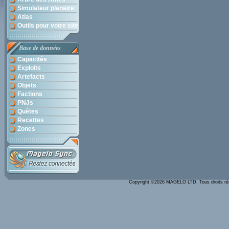
Simulateur planaire
Atlas
Outils pour votre site
Base de données
Capacités
Exploits
Artefacts
Objets
Factions
PNJs
Quêtes
Recettes
Zones
Copyright ©2026 MAGELO LTD. Tous droits r