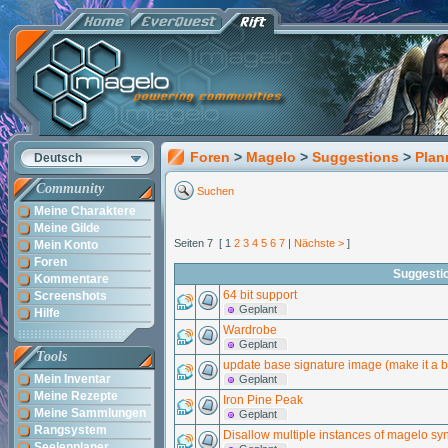
Foren
>
Magelo
>
Suggestions
>
Plan
Deutsch
Community
Suchen
Meine Charaktere
Meine Gilde
Seiten 7 [ 1
2
3
4
5
6
7
|
Nächste >
]
Mein Konto
Foren
Suggesti
Kommentare
64 bit support
Screenshots
Geplant
Hilfe
Wardrobe
Geplant
Tools
update base signature image (make it a bi
Mein Inventar
Geplant
Meine Rezepte
Iron Pine Peak
Meine Sammlungen
Geplant
Rangsystem
Disallow multiple instances of magelo sy
Seelenplaner