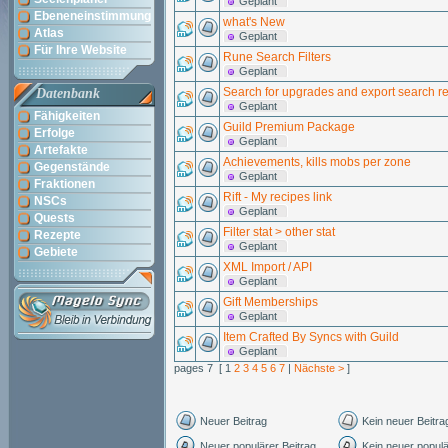
Geplant
Ebeneneinstimmung
what's New
Atlas
Geplant
Für Ihre Website
Rune Search Filters
Geplant
Search for upgrades and export search re
Datenbank
Geplant
Fähigkeiten
Guild Premium Package
Erfolge
Geplant
Artefakte
Achievements, kills mobs per zone
Gegenstände
Geplant
Fraktionen
Rift - My recipes link
NSCs
Geplant
Quests
Filter stat > other stat
Rezepte
Geplant
Gebiete
XML Import / API
Geplant
Gift Memberships
Geplant
Item Crafted By Syncs with Guild
Geplant
pages 7 [ 1
2
3
4
5
6
7
|
Nächste >
]
Neuer Beitrag
Kein neuer Beitra
Neuer populärer Beitrag
Kein neuer populä