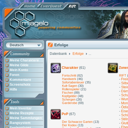
Erfolge
Deutsch
Community
Datenbank
Erfolge
...
Meine Charaktere
Meine Gilde
Charakter
(61)
Zone
Mein Konto
Foren
Fortschritt
(62)
RIFT
(
Handwerk
(46)
-
Frei
Kommentare
Sofortabenteuer
(35)
-
Silb
Screenshots
Kult-Sagen
(30)
-
Stei
Hilfe
Rollenspieler
(21)
-
Däm
Fischen
(89)
-
Scha
Kopfgelder
(48)
-
Wun
Schergen
(26)
Tools
Garderobe
(69)
-
Mon
-
Ödl
Mein Inventar
-
Eise
Meine Rezepte
PvP
(67)
-
Sch
Meine Sammlungen
-
Stil
Der Schwarze Garten
(13)
Rangsystem
-
Glut
Der Kodex
(13)
-
Eben
Seelenplaner