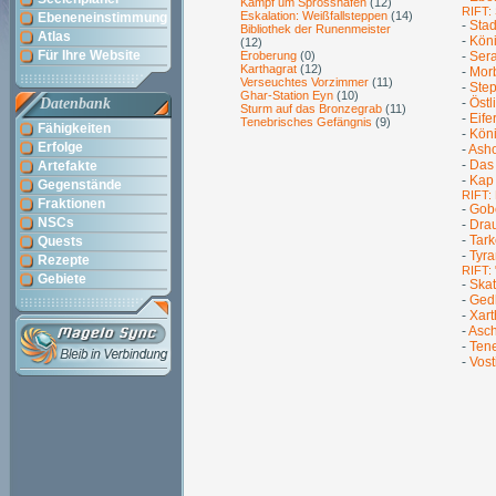
Kampf um Sprosshafen
(12)
RIFT:
Eskalation: Weißfallsteppen
(14)
Ebeneneinstimmung
-
Stad
Bibliothek der Runenmeister
Atlas
-
Köni
(12)
Für Ihre Website
Eroberung
(0)
-
Sera
Karthagrat
(12)
-
Mor
Verseuchtes Vorzimmer
(11)
-
Step
Ghar-Station Eyn
(10)
Datenbank
-
Östl
Sturm auf das Bronzegrab
(11)
-
Eife
Tenebrisches Gefängnis
(9)
Fähigkeiten
-
Köni
Erfolge
-
Ash
-
Das
Artefakte
-
Kap 
Gegenstände
RIFT:
Fraktionen
-
Gobo
NSCs
-
Dra
-
Tark
Quests
-
Tyr
Rezepte
RIFT: 
Gebiete
-
Ska
-
Ged
-
Xar
-
Asch
-
Tene
-
Vost